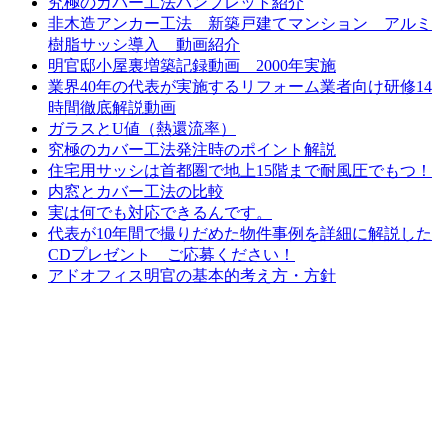
究極のカバー工法パンフレット紹介
非木造アンカー工法 新築戸建てマンション アルミ
樹脂サッシ導入 動画紹介
明官邸小屋裏増築記録動画 2000年実施
業界40年の代表が実施するリフォーム業者向け研修14
時間徹底解説動画
ガラスとU値（熱還流率）
究極のカバー工法発注時のポイント解説
住宅用サッシは首都圏で地上15階まで耐風圧でもつ！
内窓とカバー工法の比較
実は何でも対応できるんです。
代表が10年間で撮りだめた物件事例を詳細に解説した
CDプレゼント ご応募ください！
アドオフィス明官の基本的考え方・方針
施工事例
施工事例一覧
マンション
戸建て
補助金