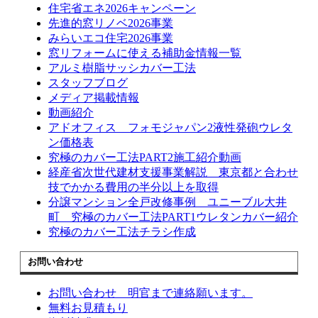
住宅省エネ2026キャンペーン
先進的窓リノベ2026事業
みらいエコ住宅2026事業
窓リフォームに使える補助金情報一覧
アルミ樹脂サッシカバー工法
スタッフブログ
メディア掲載情報
動画紹介
アドオフィス フォモジャパン2液性発砲ウレタ
ン価格表
究極のカバー工法PART2施工紹介動画
経産省次世代建材支援事業解説 東京都と合わせ
技でかかる費用の半分以上を取得
分譲マンション全戸改修事例 ユニーブル大井
町 究極のカバー工法PART1ウレタンカバー紹介
究極のカバー工法チラシ作成
お問い合わせ
お問い合わせ 明官まで連絡願います。
無料お見積もり