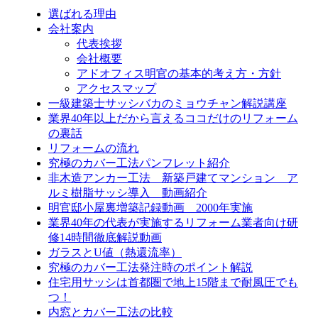
選ばれる理由
会社案内
代表挨拶
会社概要
アドオフィス明官の基本的考え方・方針
アクセスマップ
一級建築士サッシバカのミョウチャン解説講座
業界40年以上だから言えるココだけのリフォーム
の裏話
リフォームの流れ
究極のカバー工法パンフレット紹介
非木造アンカー工法 新築戸建てマンション ア
ルミ樹脂サッシ導入 動画紹介
明官邸小屋裏増築記録動画 2000年実施
業界40年の代表が実施するリフォーム業者向け研
修14時間徹底解説動画
ガラスとU値（熱還流率）
究極のカバー工法発注時のポイント解説
住宅用サッシは首都圏で地上15階まで耐風圧でも
つ！
内窓とカバー工法の比較