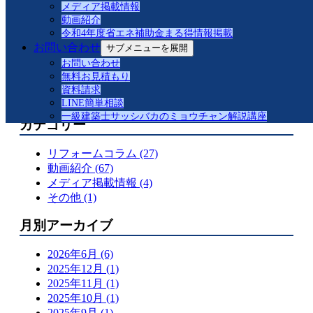
メディア掲載情報
脂改修事例紹介
動画紹介
【緊縛強盗対策解説】防犯合わせガラスと
令和4年度省エネ補助金まる得情報掲載
は
お問い合わせ
サブメニューを展開
品川区S様邸 マドリモ樹脂改修事例紹介
お問い合わせ
先進的窓リノベ 補助金対応事例
無料お見積もり
窓リフォームで快適な暮らしへ！2025年度
資料請求
の補助金を活用するポイント
LINE簡単相談
一級建築士サッシバカのミョウチャン解説講座
カテゴリー
リフォームコラム (27)
動画紹介 (67)
メディア掲載情報 (4)
その他 (1)
月別アーカイブ
2026年6月 (6)
2025年12月 (1)
2025年11月 (1)
2025年10月 (1)
2025年9月 (1)