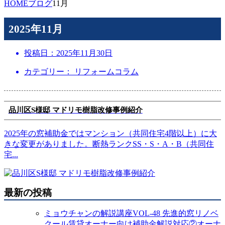
HOME
ブログ
11月
2025年11月
投稿日：
2025年11月30日
カテゴリー： リフォームコラム
品川区S様邸 マドリモ樹脂改修事例紹介
2025年の窓補助金ではマンション（共同住宅4階以上）に大
きな変更がありました。断熱ランクSS・S・A・B（共同住
宅
...
最新の投稿
ミョウチャンの解説講座VOL-48 先進的窓リノベ
クール賃貸オーナー向け補助金解説対応②オーナ