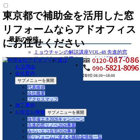
東京都で補助金を活用した窓
リフォームならアドオフィス
最新の投稿
にお任せください
ミョウチャンの解説講座VOL-48 先進的窓
リノベクール賃貸オーナー向け補助金解説
選ば
対応②オーナー向け
れる理由
ミョウチャンの解説講座VOL-47 先進的窓
会社案内
リノベクール賃貸オーナー向け補助金解説
サブメニューを展開
対応
代表挨拶
ミョウチャンの解説講座VOL-46先進的窓リ
会社概要
ノベ非居住幼稚園・保育園対応
アクセスマップ
ミョウチャンの解説講座VOL-45先進的窓リ
施工事例
ノベ非居住クリニック対応
お役立ち情報
サブメニューを展開
ミョウチャンの解説講座VOL-44先進的窓リ
住宅省エネ2026キャンペーン
ノベ非居住老人ホーム対応
先進的窓リノベ2026事業
ミョウチャンの解説講座VOL-43 ハイネス
みらいエコ住宅2026事業
窓リフォームに使える補助金情報一覧
大森施工記録リプラスマンションアルミ樹