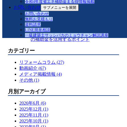
令和4年度省エネ補助金まる得情報掲載
脂改修事例紹介
お問い合わせ
サブメニューを展開
【緊縛強盗対策解説】防犯合わせガラスと
お問い合わせ
は
無料お見積もり
品川区S様邸 マドリモ樹脂改修事例紹介
資料請求
先進的窓リノベ 補助金対応事例
LINE簡単相談
窓リフォームで快適な暮らしへ！2025年度
一級建築士サッシバカのミョウチャン解説講座
の補助金を活用するポイント
カテゴリー
リフォームコラム (27)
動画紹介 (67)
メディア掲載情報 (4)
その他 (1)
月別アーカイブ
2026年6月 (6)
2025年12月 (1)
2025年11月 (1)
2025年10月 (1)
2025年9月 (1)