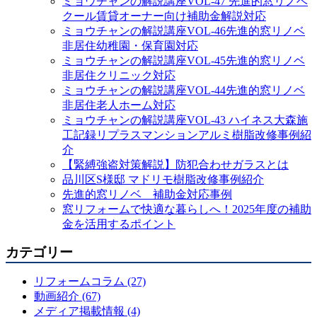
ミョウチャンの解説講座VOL-47 先進的窓リノベ
クール賃貸オーナー向け補助金解説対応
ミョウチャンの解説講座VOL-46先進的窓リノベ
非居住幼稚園・保育園対応
ミョウチャンの解説講座VOL-45先進的窓リノベ
非居住クリニック対応
ミョウチャンの解説講座VOL-44先進的窓リノベ
非居住老人ホーム対応
ミョウチャンの解説講座VOL-43 ハイネス大森施
工記録リプラスマンションアルミ樹脂改修事例紹
介
【緊縛強盗対策解説】防犯合わせガラスとは
品川区S様邸 マドリモ樹脂改修事例紹介
先進的窓リノベ 補助金対応事例
窓リフォームで快適な暮らしへ！2025年度の補助
金を活用するポイント
カテゴリー
リフォームコラム (27)
動画紹介 (67)
メディア掲載情報 (4)