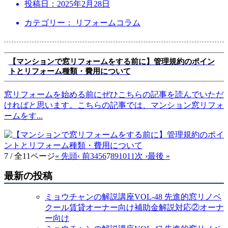
投稿日：
2025年2月28日
カテゴリー： リフォームコラム
【マンションで窓リフォームをする前に】管理規約のポイン
トとリフォーム種類・費用について
窓リフォームを始める前にぜひこちらの記事を読んでいただ
ければと思います。こちらの記事では、マンション窓リフォ
ームをす
...
7 / 全11ページ
« 先頭
‹ 前
3
4
5
6
7
8
9
10
11
次 ›
最後 »
最新の投稿
ミョウチャンの解説講座VOL-48 先進的窓リノベ
クール賃貸オーナー向け補助金解説対応②オーナ
ー向け