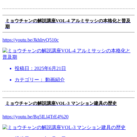
ミョウチャンの解説講座VOL-4 アルミサッシの本格化と普及
期
https://youtu.be/JkhIrvQ510c
投稿日：
2025年6月21日
カテゴリー： 動画紹介
ミョウチャンの解説講座VOL-3 マンション建具の歴史
https://youtu.be/Bq5ILl4TrE4%20