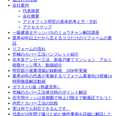
会社案内
代表挨拶
会社概要
アドオフィス明官の基本的考え方・方針
アクセスマップ
一級建築士サッシバカのミョウチャン解説講座
業界40年以上だから言えるココだけのリフォームの裏
話
リフォームの流れ
究極のカバー工法パンフレット紹介
非木造アンカー工法 新築戸建てマンション アルミ
樹脂サッシ導入 動画紹介
明官邸小屋裏増築記録動画 2000年実施
業界40年の代表が実施するリフォーム業者向け研修14
時間徹底解説動画
ガラスとU値（熱還流率）
究極のカバー工法発注時のポイント解説
住宅用サッシは首都圏で地上15階まで耐風圧でもつ！
内窓とカバー工法の比較
実は何でも対応できるんです。
代表が10年間で撮りだめた物件事例を詳細に解説した