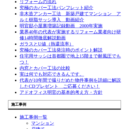
リフォームの流れ
究極のカバー工法パンフレット紹介
非木造アンカー工法 新築戸建てマンション ア
ルミ樹脂サッシ導入 動画紹介
明官邸小屋裏増築記録動画 2000年実施
業界40年の代表が実施するリフォーム業者向け研
修14時間徹底解説動画
ガラスとU値（熱還流率）
究極のカバー工法発注時のポイント解説
住宅用サッシは首都圏で地上15階まで耐風圧でも
つ！
内窓とカバー工法の比較
実は何でも対応できるんです。
代表が10年間で撮りだめた物件事例を詳細に解説
したCDプレゼント ご応募ください！
アドオフィス明官の基本的考え方・方針
施工事例
施工事例一覧
マンション