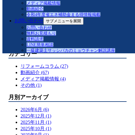
メディア掲載情報
脂改修事例紹介
動画紹介
【緊縛強盗対策解説】防犯合わせガラスと
令和4年度省エネ補助金まる得情報掲載
は
お問い合わせ
サブメニューを展開
品川区S様邸 マドリモ樹脂改修事例紹介
お問い合わせ
先進的窓リノベ 補助金対応事例
無料お見積もり
窓リフォームで快適な暮らしへ！2025年度
資料請求
の補助金を活用するポイント
LINE簡単相談
一級建築士サッシバカのミョウチャン解説講座
カテゴリー
リフォームコラム (27)
動画紹介 (67)
メディア掲載情報 (4)
その他 (1)
月別アーカイブ
2026年6月 (6)
2025年12月 (1)
2025年11月 (1)
2025年10月 (1)
2025年9月 (1)