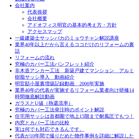
会社案内
代表挨拶
会社概要
アドオフィス明官の基本的考え方・方針
アクセスマップ
一級建築士サッシバカのミョウチャン解説講座
業界40年以上だから言えるココだけのリフォームの裏
話
リフォームの流れ
究極のカバー工法パンフレット紹介
非木造アンカー工法 新築戸建てマンション アルミ
樹脂サッシ導入 動画紹介
明官邸小屋裏増築記録動画 2000年実施
業界40年の代表が実施するリフォーム業者向け研修14
時間徹底解説動画
ガラスとU値（熱還流率）
究極のカバー工法発注時のポイント解説
住宅用サッシは首都圏で地上15階まで耐風圧でもつ！
内窓とカバー工法の比較
実は何でも対応できるんです。
代表が10年間で撮りだめた物件事例を詳細に解説した