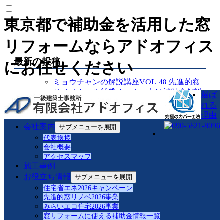
東京都で補助金を活用した窓
リフォームならアドオフィス
最新の投稿
にお任せください
ミョウチャンの解説講座VOL-48 先進的窓
リノベクール賃貸オーナー向け補助金解説
選ば
対応②オーナー向け
れる
ミョウチャンの解説講座VOL-47 先進的窓
理由
リノベクール賃貸オーナー向け補助金解説
会社案内
サブメニューを展開
対応
代表挨拶
ミョウチャンの解説講座VOL-46先進的窓リ
会社概要
ノベ非居住幼稚園・保育園対応
アクセスマップ
ミョウチャンの解説講座VOL-45先進的窓リ
施工事例
ノベ非居住クリニック対応
お役立ち情報
サブメニューを展開
ミョウチャンの解説講座VOL-44先進的窓リ
住宅省エネ2026キャンペーン
ノベ非居住老人ホーム対応
先進的窓リノベ2026事業
ミョウチャンの解説講座VOL-43 ハイネス
みらいエコ住宅2026事業
大森施工記録リプラスマンションアルミ樹
窓リフォームに使える補助金情報一覧