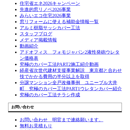
住宅省エネ2026キャンペーン
先進的窓リノベ2026事業
みらいエコ住宅2026事業
窓リフォームに使える補助金情報一覧
アルミ樹脂サッシカバー工法
スタッフブログ
メディア掲載情報
動画紹介
アドオフィス フォモジャパン2液性発砲ウレタ
ン価格表
究極のカバー工法PART2施工紹介動画
経産省次世代建材支援事業解説 東京都と合わせ
技でかかる費用の半分以上を取得
分譲マンション全戸改修事例 ユニーブル大井
町 究極のカバー工法PART1ウレタンカバー紹介
究極のカバー工法チラシ作成
お問い合わせ
お問い合わせ 明官まで連絡願います。
無料お見積もり