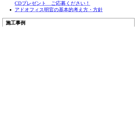
CDプレゼント ご応募ください！
アドオフィス明官の基本的考え方・方針
施工事例
施工事例一覧
マンション
戸建て
補助金
窓
玄関ドア
その他
お客様の声
お客様の声一覧
お役立ち情報
住宅省エネ2026キャンペーン
先進的窓リノベ2026事業