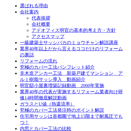
選ばれる理由
会社案内
代表挨拶
会社概要
アドオフィス明官の基本的考え方・方針
アクセスマップ
一級建築士サッシバカのミョウチャン解説講座
業界40年以上だから言えるココだけのリフォーム
の裏話
リフォームの流れ
究極のカバー工法パンフレット紹介
非木造アンカー工法 新築戸建てマンション ア
ルミ樹脂サッシ導入 動画紹介
明官邸小屋裏増築記録動画 2000年実施
業界40年の代表が実施するリフォーム業者向け研
修14時間徹底解説動画
ガラスとU値（熱還流率）
究極のカバー工法発注時のポイント解説
住宅用サッシは首都圏で地上15階まで耐風圧でも
つ！
内窓とカバー工法の比較