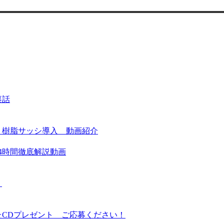
裏話
ミ樹脂サッシ導入 動画紹介
4時間徹底解説動画
！
たCDプレゼント ご応募ください！