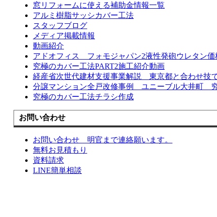
窓リフォームに使える補助金情報一覧
アルミ樹脂サッシカバー工法
スタッフブログ
メディア掲載情報
動画紹介
アドオフィス フォモジャパン2液性発砲ウレタン価
究極のカバー工法PART2施工紹介動画
経産省次世代建材支援事業解説 東京都と合わせ技
分譲マンション全戸改修事例 ユニーブル大井町 究
究極のカバー工法チラシ作成
お問い合わせ
お問い合わせ 明官まで連絡願います。
無料お見積もり
資料請求
LINE簡単相談