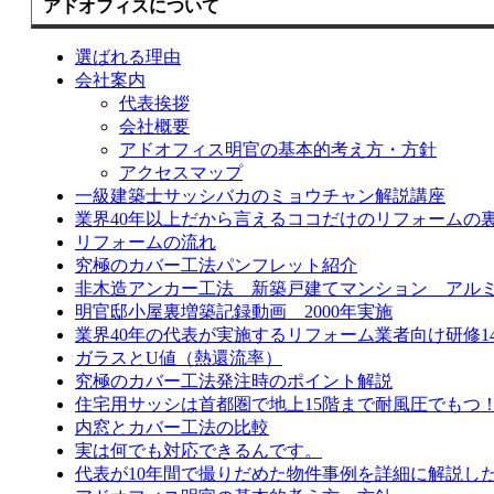
アドオフィスについて
選ばれる理由
会社案内
代表挨拶
会社概要
アドオフィス明官の基本的考え方・方針
アクセスマップ
一級建築士サッシバカのミョウチャン解説講座
業界40年以上だから言えるココだけのリフォームの
リフォームの流れ
究極のカバー工法パンフレット紹介
非木造アンカー工法 新築戸建てマンション アル
明官邸小屋裏増築記録動画 2000年実施
業界40年の代表が実施するリフォーム業者向け研修1
ガラスとU値（熱還流率）
究極のカバー工法発注時のポイント解説
住宅用サッシは首都圏で地上15階まで耐風圧でもつ
内窓とカバー工法の比較
実は何でも対応できるんです。
代表が10年間で撮りだめた物件事例を詳細に解説し