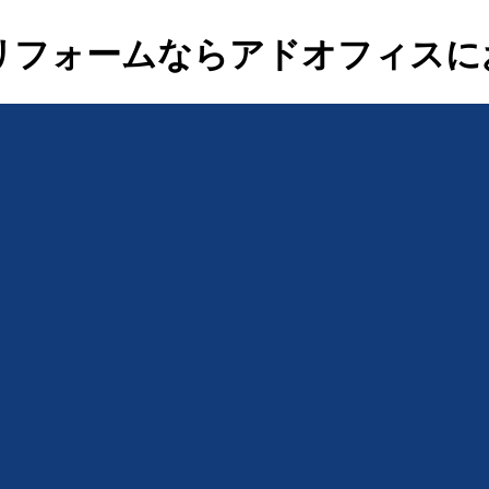
リフォームならアドオフィスに
リノベクール賃貸オーナー向け補助金解説対応②オーナー向け
ノベクール賃貸オーナー向け補助金解説対応
ノベ非居住幼稚園・保育園対応
ノベ非居住クリニック対応
ノベ非居住老人ホーム対応
大森施工記録リプラスマンションアルミ樹脂改修事例紹介
補助金を活用するポイント