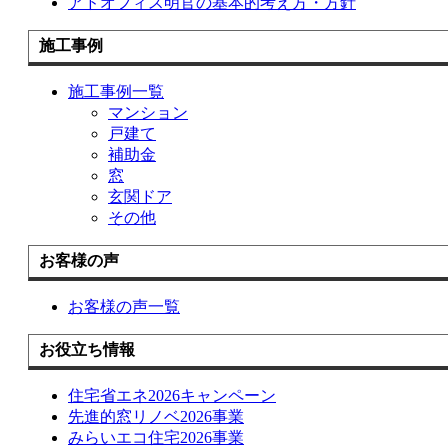
アドオフィス明官の基本的考え方・方針
施工事例
施工事例一覧
マンション
戸建て
補助金
窓
玄関ドア
その他
お客様の声
お客様の声一覧
お役立ち情報
住宅省エネ2026キャンペーン
先進的窓リノベ2026事業
みらいエコ住宅2026事業