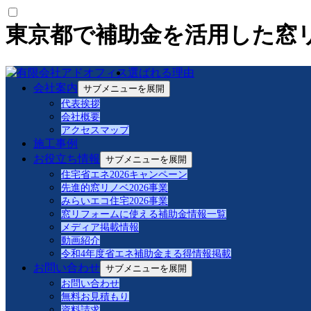
東京都で補助金を活用した窓
選ばれる理由
最新の投稿
会社案内
サブメニューを展開
代表挨拶
ミョウチャンの解説講座VOL-48 先進的窓
会社概要
ミョウチャンの解説講座VOL-47 先進的窓リ
アクセスマップ
施工事例
ミョウチャンの解説講座VOL-46先進的窓リ
お役立ち情報
ミョウチャンの解説講座VOL-45先進的窓リ
サブメニューを展開
ミョウチャンの解説講座VOL-44先進的窓リ
住宅省エネ2026キャンペーン
先進的窓リノベ2026事業
ミョウチャンの解説講座VOL-43 ハイネス
みらいエコ住宅2026事業
【緊縛強盗対策解説】防犯合わせガラスとは
窓リフォームに使える補助金情報一覧
品川区S様邸 マドリモ樹脂改修事例紹介
メディア掲載情報
先進的窓リノベ 補助金対応事例
動画紹介
窓リフォームで快適な暮らしへ！2025年度の
令和4年度省エネ補助金まる得情報掲載
お問い合わせ
サブメニューを展開
カテゴリー
お問い合わせ
無料お見積もり
リフォームコラム (27)
資料請求